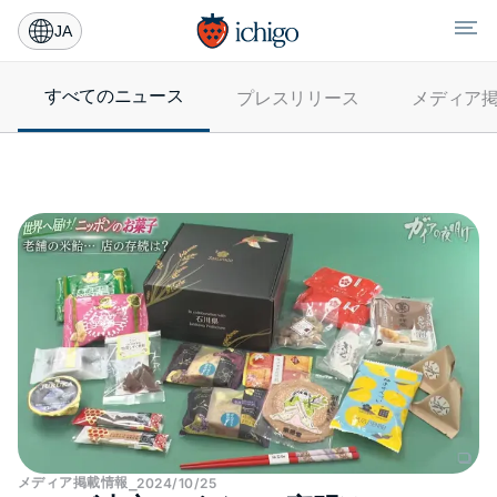
JA
すべてのニュース
プレス​リリース
メディア​
メディア​掲載情報
⎯
2024/10/25