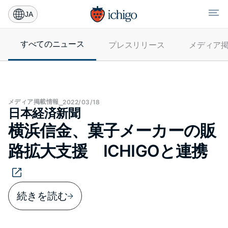
JA
すべてのニュース
プレス​リリース
メディア​
メディア​掲載情報
⎯
2022/03/18
日本経済新聞
横浜信金、菓子メーカーの販
路拡大支援 ICHIGOと連携
続きを読む