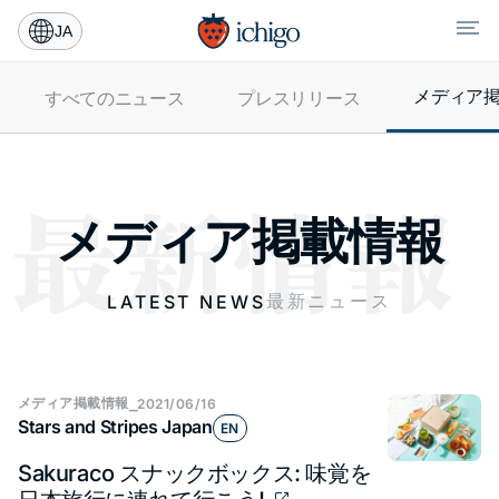
JA
メディア​
すべてのニュース
プレス​リリース
メディア​掲載情報
最新ニュース
LATEST NEWS
メディア​掲載情報
⎯
2021/06/16
Stars and Stripes Japan
EN
Sakuraco スナックボックス: 味覚を