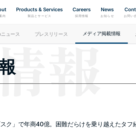
out
Products & Services
Careers
News
Cont
案内
製品とサービス
採用情報
お知らせ
お問い
メディア​掲載情報
のニュース
プレス​リリース
情報
ブスク」で年商40億。困難だらけを乗り越えたタフ