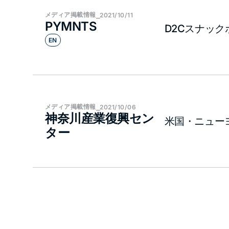
メディア​掲載情報
⎯
2021/10/11
PYMNTS
D2Cスナッ
EN
メディア​掲載情報
⎯
2021/10/06
神奈川産業復興セン
米国・ニュー
ター